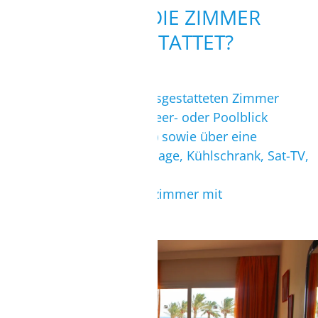
WIE SIND DIE ZIMMER
AUSGESTATTET?
Die hell und freundlich ausgestatteten Zimmer
verfügen teilweise über Meer- oder Poolblick
(Meerblick gegen Aufpreis) sowie über eine
Dusche/WC, Fön, Klimaanlage, Kühlschrank, Sat-TV,
Balkon oder Terrasse.
Auf Anfrage sind Familienzimmer mit
Verbindungstür buchbar.
STANDARDZIMMER