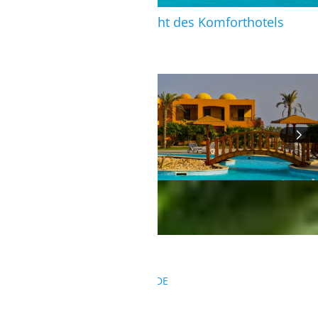
Hamata: Außenansicht des Komforthotels
HAMATA
KONTAKT
REISEANFRAGEN@SURFBUDE.DE
004933022050155
004915568126417