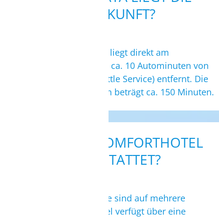
TELEFON/VIDEOCALL MÖGLICH.
UNTERKUNFT?
TERMIN BUCHEN
Das Komforthotel Hamata liegt direkt am
hoteleigenen Privatstrand, ca. 10 Autominuten von
der
Kitesurf Station
(Shuttle Service) entfernt. Die
Transferzeit vom Flughafen beträgt ca. 150 Minuten.
WIE IST DAS KOMFORTHOTEL
AUSGESTATTET?
Die 155 Zimmer der Anlage sind auf mehrere
Gebäude verteilt. Das Hotel verfügt über eine