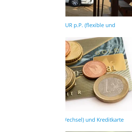
Zur Kitesurf Station für 3 EUR p.P. (flexible und
feste Abfahrtzeiten)
ZAHLUNGSART
Bezahlung in Euro (nach Wechsel) und Kreditkarte
(VISA o. Master) möglich