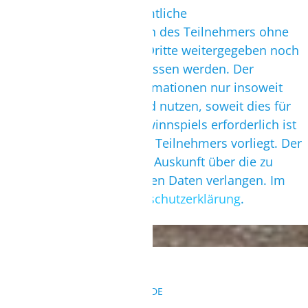
weist darauf hin, dass sämtliche
personenbezogenen Daten des Teilnehmers ohne
Einverständnis weder an Dritte weitergegeben noch
diesen zur Nutzung überlassen werden. Der
Veranstalter wird die Informationen nur insoweit
speichern, verarbeiten und nutzen, soweit dies für
die Durchführung des Gewinnspiels erforderlich ist
bzw. eine Einwilligung des Teilnehmers vorliegt. Der
Teilnehmer kann jederzeit Auskunft über die zu
seiner Person gespeicherten Daten verlangen. Im
Übrigen gilt unsere
Datenschutzerklärung
.
KONTAKT
REISEANFRAGEN@SURFBUDE.DE
004933022050155