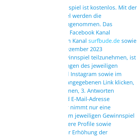
TELEFON/VIDEOCALL MÖGLICH.
Die Teilnahme am Gewinnspiel ist kostenlos. Mit der
TERMIN BUCHEN
Teilnahme am Gewinnspiel werden die
Teilnahmebedingungen angenommen. Das
Gewinnspiel wird auf dem Facebook Kanal
surfbude.de
und Instagram Kanal
surfbude.de
sowie
im eigenem Newsletter Dezember 2023
durchgeführt. Um am Gewinnspiel teilzunehmen, ist
ein Befolgen der Anweisungen des jeweiligen
Beitrags auf Facebook und Instagram sowie im
Newsletter notwendig (1. angegebenen Link klicken,
2. an der Umfrage teilnehmen, 3. Antworten
gemeinsam mit Name und E-Mail-Adresse
speichern. Pro Teilnehmer nimmt nur eine
übermittelte Anmeldung am jeweiligen Gewinnspiel
teil. Es ist untersagt, mehrere Profile sowie
automatisierte Beiträge zur Erhöhung der