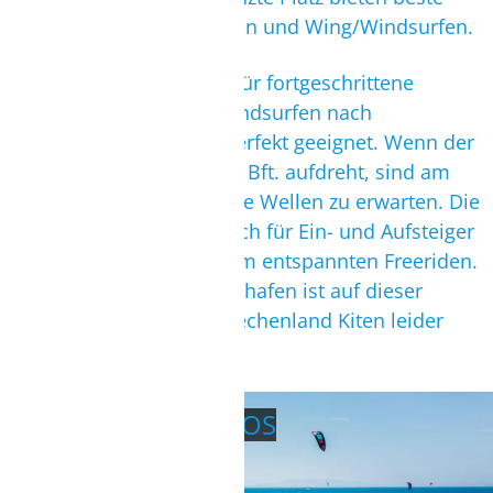
Voraussetzungen zum Kiten und Wing/Windsurfen.
Unser Spot auf Naxos ist für fortgeschrittene
Wasserratten, die zum Windsurfen nach
Griechenland kommen, perfekt geeignet. Wenn der
Meltemi im Sommer auf 6 Bft. aufdreht, sind am
Wavespot schön abreitbare Wellen zu erwarten. Die
Lagune dagegen bietet auch für Ein- und Aufsteiger
herrliche Bedingungen zum entspannten Freeriden.
Wegen der Nähe zum Flughafen ist auf dieser
viertgrößten Insel von Griechenland Kiten leider
nicht erlaubt.
RHODOS THEOLOGOS