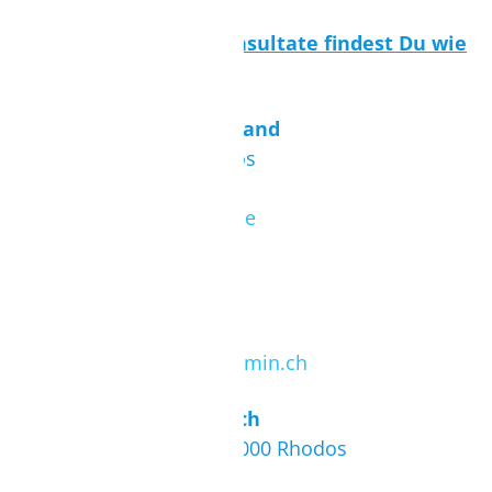
Die Botschaften und Konsultate findest Du wie
folgt:
Honorarkonsul Deutschland
Amerikis 55 - 85100 Rhodos
Tel.: (+30) 224 10 371 25
E-Mail:
rhodos@hk-diplo.de
Embassy of Switzerland
Iassiou 2 - 11521 Athen
Tel.: (+30) 210 723 03 64
E-Mail:
vertretung@eda.admin.ch
Honorarkonsul Österreich
Iroon Politechniou 21 - 85000 Rhodos
Tel.: (+30) 224 410 75 738