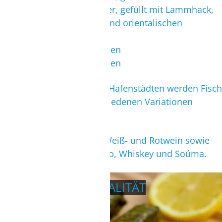
Dolmadakia
- Weinblätter, gefüllt mit Lammhack,
Reis, Zwiebeln, Nüssen und orientalischen
Gewürzen
Myzithropita
- Käsekuchen
Sisamopita
- Sesamkuchen
Besonders in den kleinen Hafenstädten werden Fisch
und Meerestiere in verschiedenen Variationen
angeboten.
Nationale Getränke sind Weiß- und Rotwein sowie
diverse Schnäpse wie Quzo, Whiskey und Soúma.
GRIECHISCHE SPEZIALITÄT