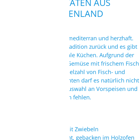
SPEZIALITÄTEN AUS
GRIECHENLAND
Die griechische Küche ist mediterran und herzhaft.
Sie blickt auf eine lange Tradition zurück und es gibt
viele verschiedene regionale Küchen. Aufgrund der
Nähe zum Meer wird viel Gemüse mit frischem Fisch
verwendet. Neben einer Vielzahl von Fisch- und
Gerichten aus Meeresfrüchten darf es natürlich nicht
an Fleischgerichten und Auswahl an Vorspeisen und
Desserts sowie Süßspeisen fehlen.
Spezielle Gerichte
Makarounes
- Nudeln mit Zwiebeln
Bizanti
- Lammfiletgericht, gebacken im Holzofen