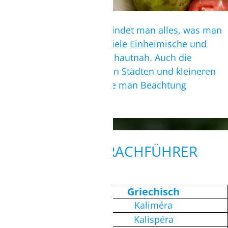
Auf den Wochenmärkten findet man alles, was man
braucht und trifft zudem viele Einheimische und
erlebt Griechenland dabei hautnah. Auch die
Straßenstände, die in vielen Städten und kleineren
Orten zu finden sind, sollte man Beachtung
schenken.
KLEINER SPRACHFÜHRER
Deutsch
Griechisch
Guten Tag
Kaliméra
Guten Abend
Kalispéra