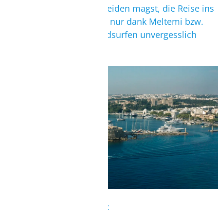
Griechenland auch entscheiden magst, die Reise ins
Land der Götter wird nicht nur dank Meltemi bzw.
dem Kiten oder Wing/Windsurfen unvergesslich
sein!
RHODOS-STADT
Kultur pur: Rhodos-Stadt