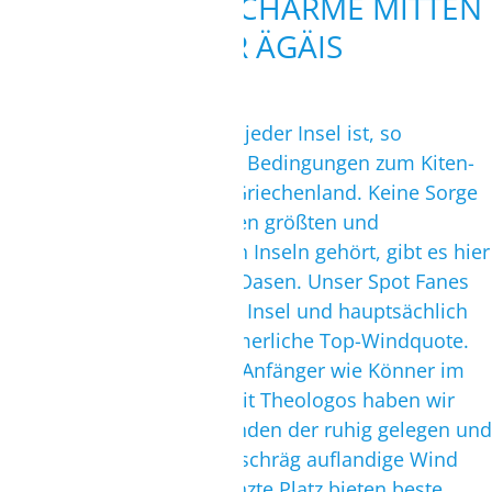
INDIVIDUELLER CHARME MITTEN
IN DER ÄGÄIS
So individuell der Charme jeder Insel ist, so
verschieden sind auch die Bedingungen zum Kiten-
und Wing/Windsurfen in Griechenland. Keine Sorge
– auch wenn Rhodos zu den größten und
bekanntesten griechischen Inseln gehört, gibt es hier
doch noch ursprüngliche Oasen. Unser Spot Fanes
liegt an der Westküste der Insel und hauptsächlich
Kiter nutzen hier die sommerliche Top-Windquote.
Die Bedingungen sind für Anfänger wie Könner im
Kitesurfen gut geeignet. Mit Theologos haben wir
ebenfalls einen Spot gefunden der ruhig gelegen und
familiär geführt wird. Der schräg auflandige Wind
und der beinahe unbegrenzte Platz bieten beste