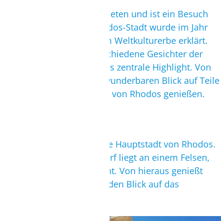
Rhodos-Stadt hat viel zu bieten und ist ein Besuch
wert. Die Altstadt von Rhodos-Stadt wurde im Jahr
1988 von der UNESCO zum Weltkulturerbe erklärt.
Hier findest Du viele verschiedene Gesichter der
Zeit. Die Stadtmauer ist das zentrale Highlight. Von
hieraus kannst Du einen wunderbaren Blick auf Teile
der Stadt sowie den Hafen von Rhodos genießen.
Lindos
Früher war Lindos einst die Hauptstadt von Rhodos.
Das kleine wunderbare Dorf liegt an einem Felsen,
auf dem die Akropolis steht. Von hieraus genießt
man einen atemberaubenden Blick auf das
azurblaue Meer.