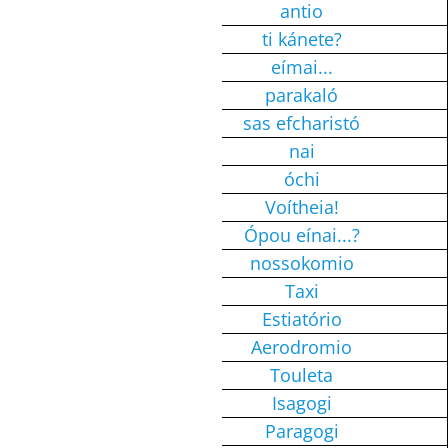
Tschüss
antio
Wie geht’s?
ti kánete?
Ich heiße…
eímai...
Bitte
parakaló
Danke
sas efcharistó
Ja
nai
Nein
óchi
Hilfe!
Voítheia!
Wo ist…?
Ópou eínai...?
Krankenhaus
nossokomio
Taxi
Taxi
Restaurant
Estiatório
Flughafen
Aerodromio
WC
Touleta
Eingang
Isagogi
Ausgang
Paragogi