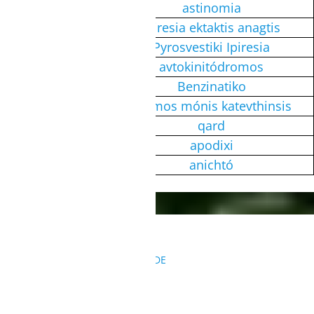
Polizei
astinomia
Notdienst
ipiresia ektaktis anagtis
Feuerwehr
Pyrosvestiki Ipiresia
Autobahn
avtokinitódromos
Tankstelle
Benzinatiko
Einbahnstraße
dromos mónis katevthinsis
Ausleihe
qard
Rechnung
apodixi
Geöffnet
anichtó
KONTAKT
REISEANFRAGEN@SURFBUDE.DE
004933022050155
004915568126417