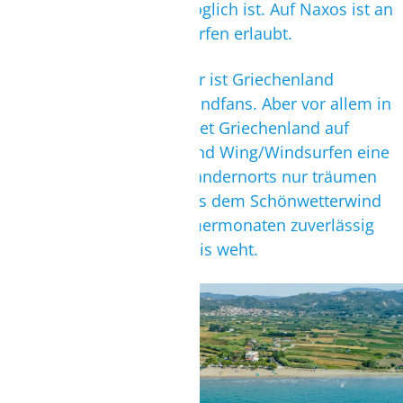
oder Wing/Windsurfen möglich ist. Auf Naxos ist an
unserem Spot nur Windsurfen erlaubt.
Von März/April bis Oktober ist Griechenland
perfekter Gastgeber für Windfans. Aber vor allem in
den Sommermonaten bietet Griechenland auf
seinen Inseln zum Kiten und Wing/Windsurfen eine
Windquote, von der man andernorts nur träumen
kann. Zu verdanken ist dies dem Schönwetterwind
Meltemi, der in den Sommermonaten zuverlässig
und konstant über die Ägäis weht.
RHODOS FANES