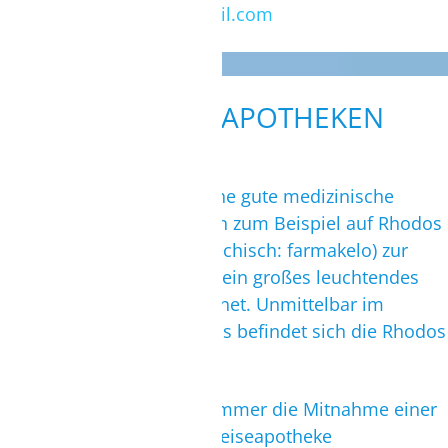
E-Mail:
savvaspap@hotmail.com
ÄRZTE UND APOTHEKEN
In Griechenland gibt es eine gute medizinische
Versorgung. Zudem stehen zum Beispiel auf Rhodos
zahlreiche Apotheken (griechisch: farmakelo) zur
Verfügung. Sie sind durch ein großes leuchtendes
grünes Kreuz gekennzeichnet. Unmittelbar im
Flughafen Terminal Rhodos befindet sich die Rhodos
Airport Pharmacy.
Wir empfehlen trotzdem immer die Mitnahme einer
kleineren oder größeren Reiseapotheke