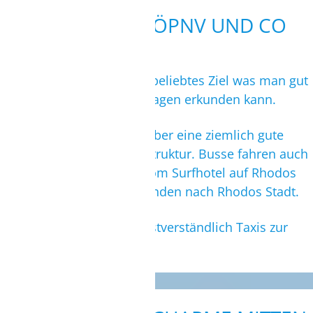
MIETWAGEN, ÖPNV UND CO
Griechenland ist ein sehr beliebtes Ziel was man gut
und gerne mit dem Mietwagen erkunden kann.
Zudem verfügt das Land über eine ziemlich gute
öffentliche Verkehrsinfrastruktur. Busse fahren auch
die kleinsten Dörfer an. Vom Surfhotel auf Rhodos
fährt ein Bus alle zwei Stunden nach Rhodos Stadt.
Des Weiteren stehen selbstverständlich Taxis zur
Verfügung.