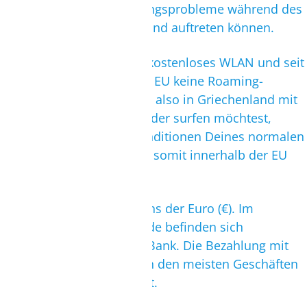
sodass keine Verständigungsprobleme während des
Aufenthaltes in Griechenland auftreten können.
Die Hotels verfügen über kostenloses WLAN und seit
2017 gibt es innerhalb der EU keine Roaming-
Gebühren mehr. Wenn Du also in Griechenland mit
dem Handy telefonieren oder surfen möchtest,
kannst Du dies zu den Konditionen Deines normalen
Inlandstarifs tun. Es fallen somit innerhalb der EU
keine weiteren Kosten an.
Die Währung ist wie bei uns der Euro (€). Im
Flughafen Terminalgebäude befinden sich
Geldautomaten und eine Bank. Die Bezahlung mit
EC- und Kreditkarte wird in den meisten Geschäften
und Restaurants akzeptiert.