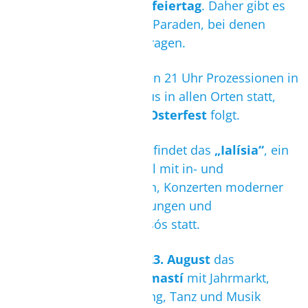
Am
25. März ist Nationalfeiertag
. Daher gibt es
Kranzniederlegungen und Paraden, bei denen
Schulkinder oft Trachten tragen.
An
Karfreitag
finden gegen 21 Uhr Prozessionen in
Gedenken an Jesus Christus in allen Orten statt,
woraufhin ein gewaltiges
Osterfest
folgt.
In der ersten Augusthälfte findet das
„Ialísia“
, ein
Kultur- und Folklorefestival mit in- und
ausländischen Volkstänzen, Konzerten moderner
Interpreten, Kunstausstellungen und
Sportwettkämpfen in Ialissós statt.
Jährlich wird vom
14. bis 23. August
das
Muttergottesfest in Kremastí
mit Jahrmarkt,
Kunsthandwerksausstellung, Tanz und Musik