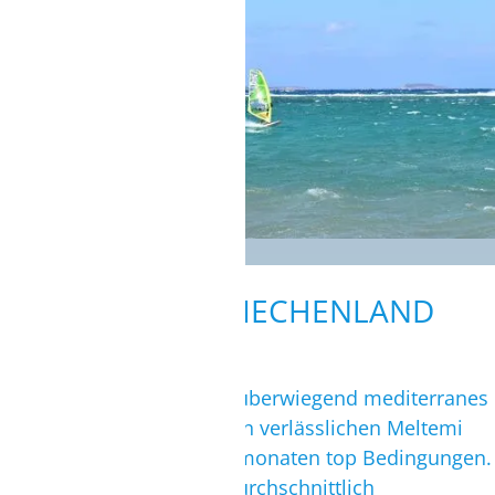
KLIMA IN GRIECHENLAND
In Griechenland herrscht überwiegend mediterranes
Klima und bietet durch den verlässlichen Meltemi
vor allem in den Sommermonaten top Bedingungen.
In diesen Monaten sind durchschnittlich