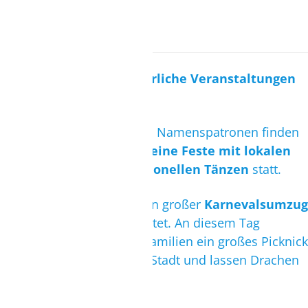
SUP
Ein Jahr voller Feste: Jährliche Veranstaltungen
in Griechenland
Zu Ehren von Heiligen und Namenspatronen finden
so gut wie jeden Monat
kleine Feste mit lokalen
Spezialitäten und traditionellen Tänzen
statt.
Am
Rosenmontag
wird ein großer
Karnevalsumzug
durch Kremasti
veranstaltet. An diesem Tag
machen außerdem viele Familien ein großes Picknick
im Rodíni-Park in Rhodos Stadt und lassen Drachen
steigen.