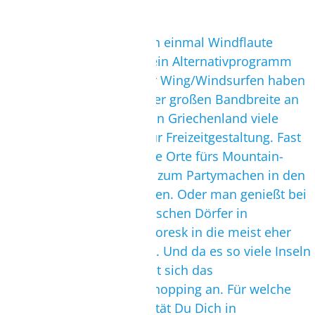
Wenn wider Erwarten doch einmal Windflaute
herrschen sollte oder Du ein Alternativprogramm
neben dem Kite- und/oder Wing/Windsurfen haben
möchtest, gibt es neben der großen Bandbreite an
kulturellen Möglichkeiten in Griechenland viele
spannende Alternativen zur Freizeitgestaltung. Fast
überall findet man reizvolle Orte fürs Mountain-
Biken, Tauchen oder auch zum Partymachen in den
jeweiligen Inselhauptstädten. Oder man genießt bei
einer Rundfahrt die malerischen Dörfer in
Griechenland, die sich pittoresk in die meist eher
karge Landschaft einfügen. Und da es so viele Inseln
in Griechenland gibt, bietet sich das
abwechslungsreiche Inselhopping an. Für welche
Insel und für welche Aktivität Du Dich in