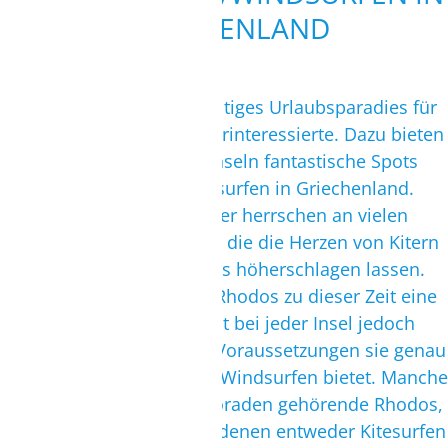
TELEFON/VIDEOCALL MÖGLICH.
GRIECHENLAND
TERMIN BUCHEN
Griechenland ist ein vielfältiges Urlaubsparadies für
Strandliebhaber und Kulturinteressierte. Dazu bieten
einige der bekanntesten Inseln fantastische Spots
zum Kite- und Wing/Windsurfen in Griechenland.
Besonders im Hochsommer herrschen an vielen
Stellen Windbedingungen, die die Herzen von Kitern
und Windsurfern zweifellos höherschlagen lassen.
So gibt es auf Naxos und Rhodos zu dieser Zeit eine
Top-Windquote. Wichtig ist bei jeder Insel jedoch
darauf zu achten, welche Voraussetzungen sie genau
fürs Kiten und/oder Wing/Windsurfen bietet. Manche
Inseln, z.B. das zu den Sporaden gehörende Rhodos,
haben mehrere Spots, an denen entweder Kitesurfen