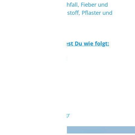
(Medikamente gegen Durchfall, Fieber und
Schmerzen sowie Verbandstoff, Pflaster und
Wunddesinfektion).
Die Krankenhäuser findest Du wie folgt:
Rhodes General Hospital
Tel.: (+30) 2241 360 000
Homepage
Naxos GerneralHospital
Glinadou - 84300 Naxos
Tel:+216 75 623 323
E-Mail:
nax-hosp@otenet.gr