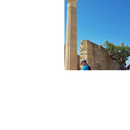
LINDOS
Sportliche Aktivitäten:
Quad-Tour
Tauchen
Schnorcheln
Mountainbiking