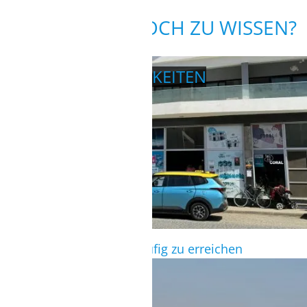
WAS GIBT ES NOCH ZU WISSEN?
EINKAUFSMÖGLICHKEITEN
Kleine Supermärkte fußläufig zu erreichen
AUSFLÜGE