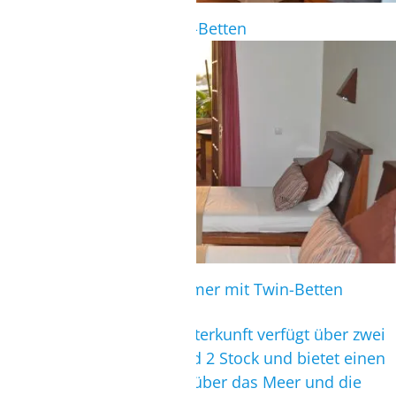
Standardzimmer mit Twin-Betten
STANDARDZIMMER
Zimmerübersicht der Zimmer mit Twin-Betten
Superior Zimmer:
Die Unterkunft verfügt über zwei
Superior Zimmer im 1. und 2 Stock und bietet einen
herrlichen 180 Grad-Blick über das Meer und die