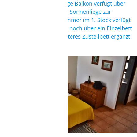
Stadt Sal Rei. Der geräumige Balkon verfügt über
eine Hängematte und eine Sonnenliege zur
Erholung. Das Superior Zimmer im 1. Stock verfügt
zusätzlich zum Doppelbett noch über ein Einzelbett
und es kann durch ein weiteres Zustellbett ergänzt
werden.
SUPERIORZIMMER