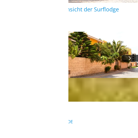
Boa Vista: Außenansicht der Surflodge
BOA VISTA
KONTAKT
REISEANFRAGEN@SURFBUDE.DE
004933022050155
004915568126417