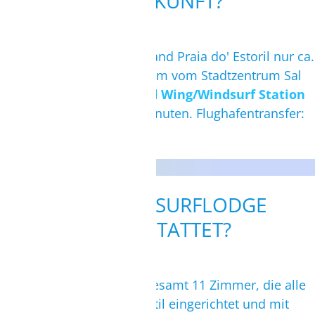
UNTERKUNFT?
TELEFON/VIDEOCALL MÖGLICH.
TERMIN BUCHEN
Die Surflodge liegt am Strand Praia do' Estoril nur ca.
50 m vom Strand und 500 m vom Stadtzentrum Sal
Rei entfernt. Zur
Kite- und Wing/Windsurf Station
sind es nur wenige Gehminuten. Flughafentransfer:
ca. 15 Minuten.
WIE IST DIE SURFLODGE
AUSGESTATTET?
Die Unterkunft bietet insgesamt 11 Zimmer, die alle
gemütlich im ländlichen Stil eingerichtet und mit