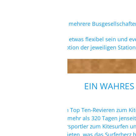
Täglich verkehren mehrere Busgesellschaft
Möchtest Du eher etwas flexibel sein und e
Dir über die Rezeption der jeweiligen Station
EIN WAHRES
Zu den weltweiten Top Ten-Revieren zum Kite
Windstatistik von mehr als 320 Tagen jensei
zahlreiche Wassersportler zum Kitesurfen u
wirklich alles zu bieten, was das Surferherz 