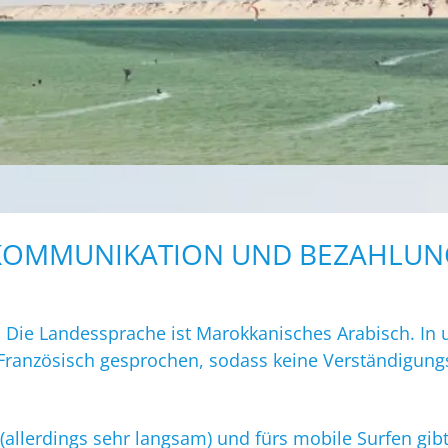
KOMMUNIKATION UND BEZAHLUN
? Die Landessprache ist Marokkanisches Arabisch. In 
 Französisch gesprochen, sodass keine Verständigun
allerdings sehr langsam) und fürs mobile Surfen gib