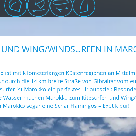
- UND WING/WINDSURFEN IN MA
 ist mit kilometerlangen Küstenregionen an Mittelm
r durch die 14 km breite Straße von Gibraltar vom eu
urfer ist Marokko ein perfektes Urlaubsziel: Besonde
ue Wasser machen Marokko zum Kitesurfen und Wing/Wi
 Marokko sogar eine Schar Flamingos – Exotik pur!