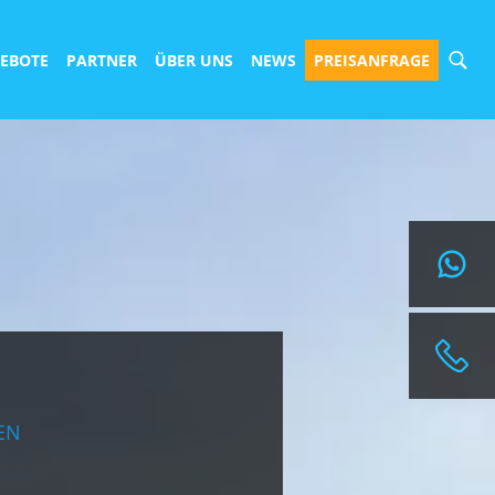
EBOTE
PARTNER
ÜBER UNS
NEWS
PREISANFRAGE
ANGEBOT ANFORDERN
REISEANFRAGEN@SURFBUDE.DE
004933022050155
004915568126417
TELEFONISCHE BERATUNGSZEITEN:
MONTAG BIS FREITAG
10:00H - 14:00H
EN
NACH VEREINBARUNG IST AUCH EINE BERATUNG
ZU DEINEN GEWÜNSCHTEN ZEITEN ÜBER