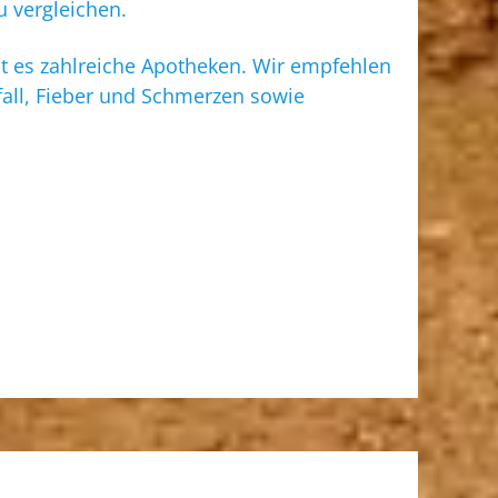
u vergleichen.
gibt es zahlreiche Apotheken. Wir empfehlen
all, Fieber und Schmerzen sowie