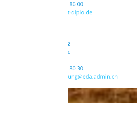
Tel.: (+212) 253 21 86 00
E-Mail:
info@rabat-diplo.de
Konsulat Schweiz
Square de Berkane
10020 Rabat
Tel.: (+212) 537 26 80 30
E-Mail:
rab.vertretung@eda.admin.ch