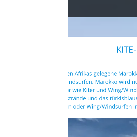
KITE
Das im Nordwesten Afrikas gelegene Marokko
Kite- und Wing/Windsurfen. Marokko wird nu
Für Wassersportler wie Kiter und Wing/Winds
sandigen Atlantikstrände und das türkisbla
ihr beim Kitesurfen oder Wing/Windsurfen in
DAKHLA