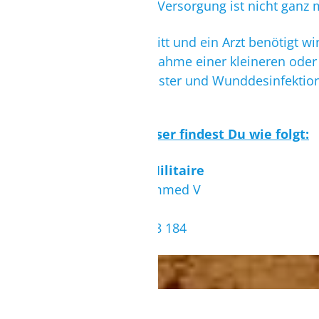
Die medizinische Versorgung ist nicht ganz m
Falls der Fall eintritt und ein Arzt benötigt
trotzdem die Mitnahme einer kleineren ode
Verbandstoff, Pflaster und Wunddesinfektion
Die Krankenhäuser findest Du wie folgt:
4eme Hospital Militaire
Boulevard Mohammed V
73000 Dakhla
Tel.: +212 52 88 98 184