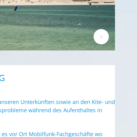
G
unseren Unterkünften sowie an den Kite- und
gsprobleme während des Aufenthaltes in
t es vor Ort Mobilfunk-Fachgeschäfte wo