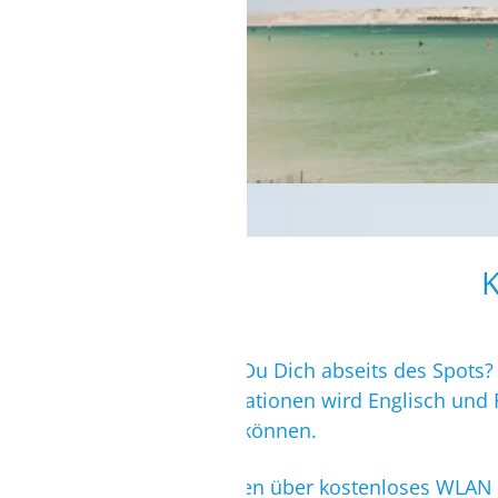
Wie verständigst Du Dich abseits des Spots
Wing/Windsurf Stationen wird Englisch und
Dakhla auftreten können.
Die Hotels verfügen über kostenloses WLAN (