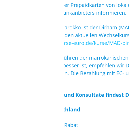
man Surfsticks oder Prepaidkarten von loka
deutschen Mobilfunkanbieters informieren.
Die Währung in Marokko ist der Dirham (MA
Anbei ein Link für den aktuellen Wechselkurs
https://wechselkurse-euro.de/kurse/MAD-d
Das Ein- und Ausführen der marrokanischen
meistens vor Ort besser ist, empfehlen wir
abgehoben werden. Die Bezahlung mit EC- un
Die Botschaften und Konsultate findest D
Botschaft Deutschland
Rabat 7
Zankat Madnine - Rabat