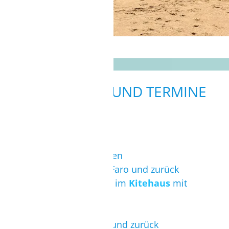
Kites sind schon startklar
LEISTUNGEN UND TERMINE
Leistungen
Flug vom Wunschflughafen
Transfer vom Flughafen Faro und zurück
mind. 7 Übernachtungen im
Kitehaus
mit
Frühstück
gemeinsames Frühstück
Shuttleservice zum Spot und zurück