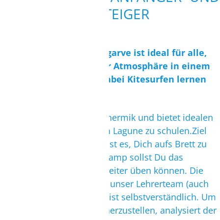
TELEFON/VIDEOCALL MÖGLICH.
AUFSTEIGER
TERMIN BUCHEN
Das Kite Camp an der Algarve ist ideal für alle,
die gerne in entspannter Atmosphäre in einem
Kitehaus
wohnen und dabei Kitesurfen lernen
wollen.
Ab ca. 13 Uhr startet die Thermik und bietet idealen
Wind, um in der stehtiefen Lagune zu schulen.Ziel
unserer Intensivschulung ist es, Dich aufs Brett zu
bringen – nach unserem Camp sollst Du das
Kitesurfen selbstständig weiter üben können. Die
ständige Betreuung durch unser Lehrerteam (auch
außerhalb der Kurszeiten) ist selbstverständlich. Um
Deinen Lernfortschritt sicherzustellen, analysiert der