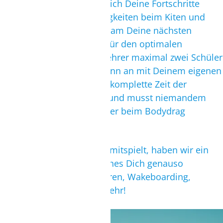
Kitesurf-Lehrer kontinuierlich Deine Fortschritte
sowie eventuelle Schwierigkeiten beim Kiten und
erarbeitet mit Dir gemeinsam Deine nächsten
Schritte auf dem Wasser.Für den optimalen
Lernerfolg betreut jeder Lehrer maximal zwei Schüler
und Du trainierst von Beginn an mit Deinem eigenen
Material.So kannst Du die komplette Zeit der
Schulung für Dich nutzen und musst niemandem
beim Steuern des Kites oder beim Bodydrag
zusehen.
Wenn der Wind mal nicht mitspielt, haben wir ein
Alternativprogramm, welches Dich genauso
auspowern wird: SUP-Touren, Wakeboarding,
Wellenreiten und vieles mehr!