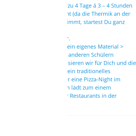
Je nach Vorerfahrung bis zu 4 Tage á 3 – 4 Stunden
pro Tag Kitesurf Unterricht (da die Thermik an der
Lagune gegen Mittag zunimmt, startest Du ganz
relaxt gegen ca. 12 Uhr)
Max. 2 Schüler pro Lehrer.
Jeder Schüler bekommt sein eigenes Material >
keine Materialteilung mit anderen Schülern
Einmal pro Woche organisieren wir für Dich und die
anderen Gäste entweder ein traditionelles
portugiesisches BBQ oder eine Pizza-Night im
Kitehaus
. Oder das Team lädt zum einem
Abendessen in einem der Restaurants in der
Altstadt ein.
Vorraussetzungen