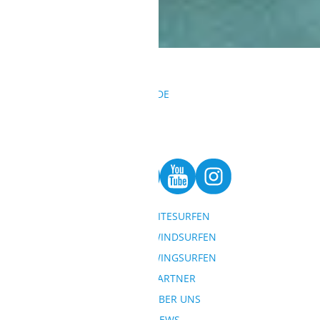
ALGARVE
KONTAKT
REISEANFRAGEN@SURFBUDE.DE
004933022050155
004915568126417
BESUCHE UNS AUF
KITESURFEN
SITEMAP
WINDSURFEN
WINGSURFEN
REISEZIELE
PARTNER
SONDERANGEBOTE
ÜBER UNS
PREISANFRAGE
NEWS