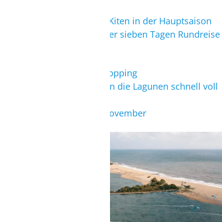
Action pur
+
fantastischer Wind zum Kiten in der Hauptsaison
+
Kombination mit vier oder sieben Tagen Rundreise
möglich
-
kein Nachtleben oder Shopping
-
in der Hochsaison können die Lagunen schnell voll
werden
-
Regenzeit im April und November