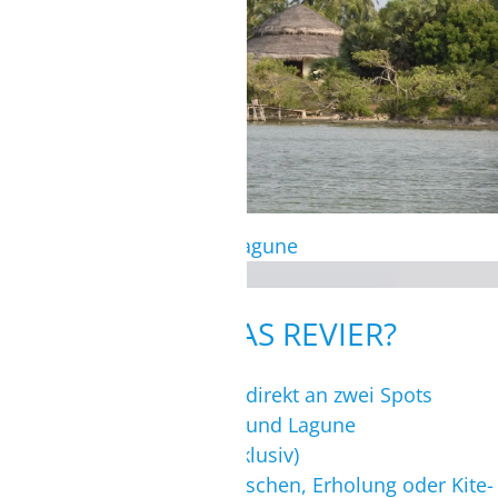
Kitesurf Schulung in der Lagune
WIE IST DAS REVIER?
+
komfortable
Bungalows
direkt an zwei Spots
+
Wechsel zwischen Meer und Lagune
(Trainingslagune sogar exklusiv)
+
Natur, Nähe zu Einheimischen, Erholung oder Kite-