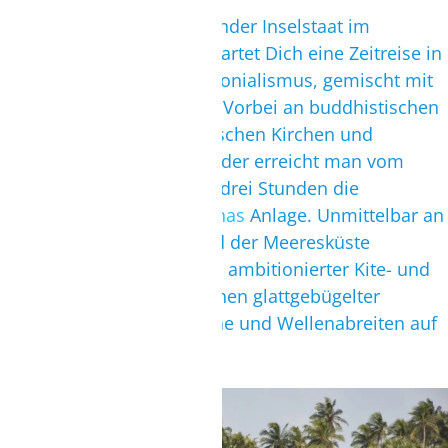
Sri Lanka ist ein faszinierender Inselstaat im
Indischen Ozean. Hier erwartet Dich eine Zeitreise in
die Vergangenheit des Kolonialismus, gemischt mit
lustiger Bollywood-Exotik. Vorbei an buddhistischen
Schreinen, uralten katholischen Kirchen und
Brückenbauten der Holländer erreicht man vom
Colombo Airport nach ca. drei Stunden die
traumhafte
Eco Surf Cabanas
Anlage. Unmittelbar an
der Kappalady Lagune und der Meeresküste
untergebracht, hast Du als ambitionierter Kite- und
Wingfoiler die Wahl zwischen glattgebügelter
Freestyle-Fläche der Lagune und Wellenabreiten auf
dem Meer.