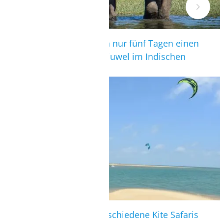
Unsere Rundreise bietet in nur fünf Tagen einen
tollen Einblick in das Inseljuwel im Indischen
Ozean.
KITE SAFARI
Die Station organisiert verschiedene Kite Safaris