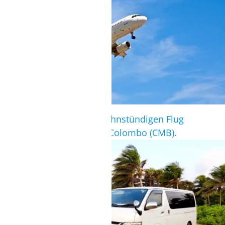
mit dem Flugzeug
Nach einem elf- bis dreizehnstündigen Flug
landest Du am Flughafen Colombo (CMB).
TRANSFER
persönlicher Shuttle