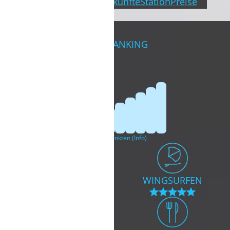
Karte
Windstatistik
Unterkünfte
Station
Preise
TELEFON/VIDEOCALL MÖGLICH.
TERMIN BUCHEN
WINDRANKING
von 100 Punkten (
Info
)
KITESURFEN
WINGSURFEN