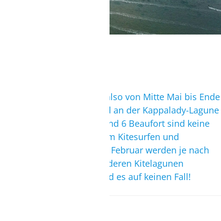
Ausreichend Platz für alle
Wind
In der Südwest-Windzeit, also von Mitte Mai bis Ende
September, bläst der Wind an der Kappalady-Lagune
oft ohne Unterbrechung und 6 Beaufort sind keine
Seltenheit. Perfekt also zum Kitesurfen und
Wingfoilen! Im Januar und Februar werden je nach
Wind auch Ausflüge zu anderen Kitelagunen
angeboten. Langweilig wird es auf keinen Fall!
Spotcharakter