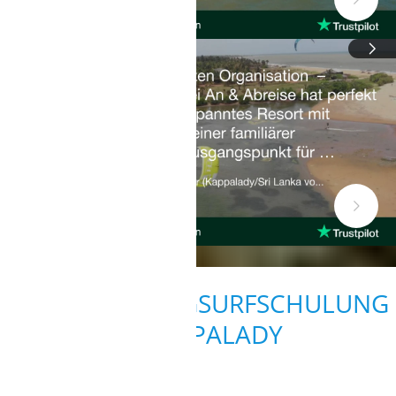
KITE- UND WINGSURFSCHULUNG
IN KAPPALADY