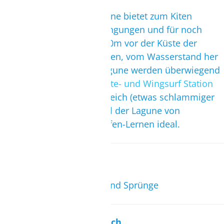
Die obere Kappalady-Lagune bietet zum Kiten
erstklassige Freestylebedingungen und für noch
mehr Freiheit läuft 200-300m vor der Küste der
Meeres-Swell. In der unteren, vom Wasserstand her
niedrigeren Kappalady-Lagune werden überwiegend
die Schulungen unserer
Kite- und Wingsurf Station
durchgeführt. Der Stehbereich (etwas schlammiger
Untergrund) in diesem Teil der Lagune von
Kappalady ist zum Kitesurfen-Lernen ideal.
Ideal für
Freeride, Freestyle, Race und Sprünge
Separater Einstiegsbereich