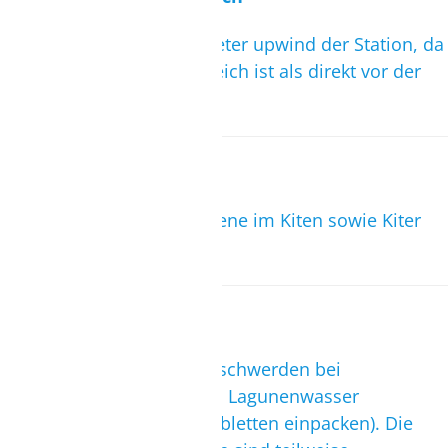
Ja, geschult wird einige Meter upwind der Station, da
dort ein größerer Stehbereich ist als direkt vor der
Station.
Geeignet für
Anfänger bis Fortgeschrittene im Kiten sowie Kiter
jeder Stilrichtung.
Gefahren
Es gab Fälle von Magenbeschwerden bei
übermäßigem Genuss von Lagunenwasser
(sicherheitshalber Kohletabletten einpacken). Die