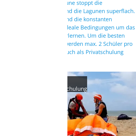
Die Sandbank vor der Lagune stoppt die
Meereswellen, dadurch sind die Lagunen superflach.
Der sichere Stehbereich und die konstanten
Windverhältnisse bieten ideale Bedingungen um das
Kite- und Wingsurfen zu erlernen. Um die besten
Ergebnisse zu erreichen, werden max. 2 Schüler pro
Lehrer unterrichtet oder auch als Privatschulung
durchgeführt.
KITESURFEN
Anfänger- und Aufsteigerschulung