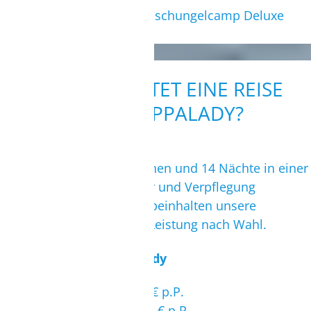
Kite- und Wingsurfen im Dschungelcamp Deluxe
ohne Massenabfertigung!
WIE VIEL KOSTET EINE REISE
NACH KAPPALADY?
Preisbeispiele für 2 Personen und 14 Nächte in einer
Cabana inkl. Flug, Transfer und Verpflegung
(Halbpension). Zusätzlich beinhalten unsere
Paketpreise eine Kitesurf Leistung nach Wahl.
Nebensaison in Kappalady
Anfängerschulung: 2439 € p.P.
Aufsteigerschulung: 2249 € p.P.