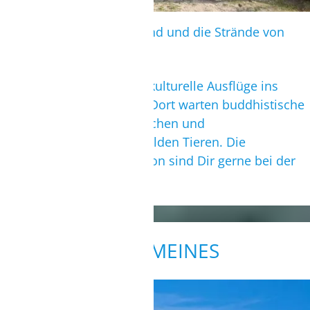
Reiten durch das Hinterland und die Strände von
Kalpitiya.
Des Weiteren bieten sich kulturelle Ausflüge ins
Umland von Kalpitiya an. Dort warten buddhistische
Tempel, uralte Kolonialkirchen und
Nationalparksafaris mit wilden Tieren. Die
Unterkunft sowie die Station sind Dir gerne bei der
Organisation behilflich.
ALLGEMEINES
ANREISE