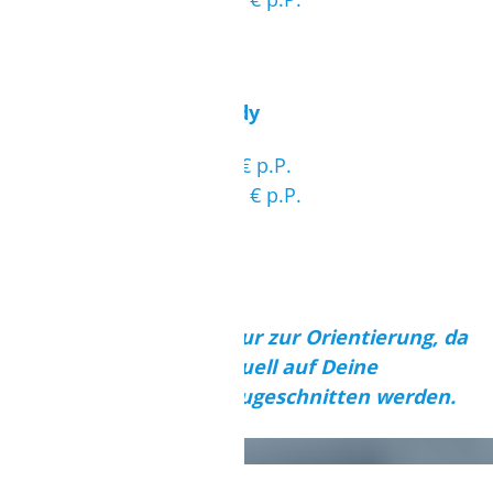
Miete: 2719 € p.P.
Lagerung: 2099 € p.P.
Hauptsaison in Kappalady
Anfängerschulung: 4269 € p.P.
Aufsteigerschulung: 4079 € p.P.
Miete: 4549 € p.P.
Lagerung: 3929 € p.P.
Diese Beispiele dienen nur zur Orientierung, da
unsere Angebote individuell auf Deine
persönlichen Wünsche zugeschnitten werden.