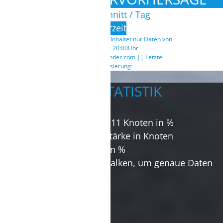
Durchschnitt / Tag
Uhrzeit
Tagesdurchschnitt beinhaltet nur Daten von
7:00Uhr - 20:00Uhr
Powerd by: windfinder.com || Letzte
Aktualisierung:
WINDSTATISTIK
Wahrscheinlichkeit über 11 Knoten in %
Durchschnittliche Windstärke in Knoten
Optimale Windrichtung in %
Führe die Maus über die Balken, um genaue Daten
angezeigt zu bekommen.
Statistik seit 2013.