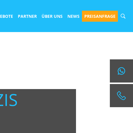
EBOTE
PARTNER
ÜBER UNS
NEWS
PREISANFRAGE
ANGEBOT ANFORDERN
REISEANFRAGEN@SURFBUDE.DE
004933022050155
ZIS
004915568126417
TELEFONISCHE BERATUNGSZEITEN:
MONTAG BIS FREITAG
10:00H - 14:00H
NACH VEREINBARUNG IST AUCH EINE BERATUNG
ZU DEINEN GEWÜNSCHTEN ZEITEN ÜBER