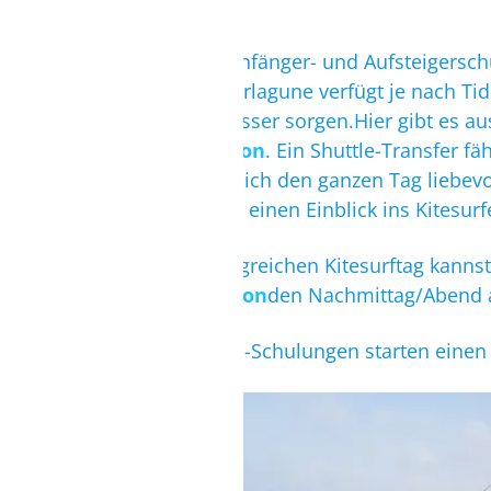
lassen.
Unsere Kitesurf Anfänger- und Aufsteigersch
große Flachwasserlagune verfügt je nach Tide
spiegelglattes Wasser sorgen.Hier gibt es a
zur
Kitesurf Station
. Ein Shuttle-Transfer 
Station, welches sich den ganzen Tag liebev
Bedingungen, um einen Einblick ins Kitesurf
Nach einem erfolgreichen Kitesurftag kan
der
Kitesurf Station
den Nachmittag/Abend au
Unsere Kite Camp-Schulungen starten einen