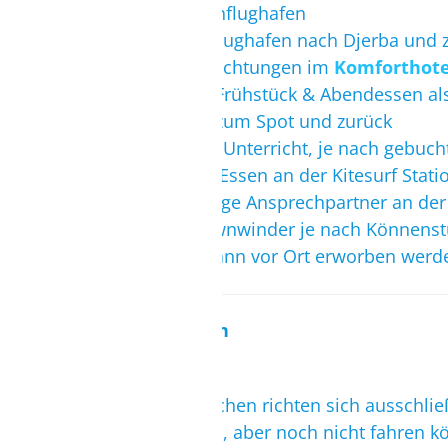
Flug ab Wunschflughafen
Transfer vom Flughafen nach Djerba und 
mind. 7 Übernachtungen im
Komforthote
gemeinsames Frühstück & Abendessen als
Shuttleservice zum Spot und zurück
6 Tage Kitesurf-Unterricht, je nach gebuc
einheimisches Essen an der Kitesurf Sta
deutschsprachige Ansprechpartner an de
kostenlose Downwinder je nach Könnenstu
VDWS-Lizenz kann vor Ort erworben werden
Voraussetzungen
Keine!
Die Intensivwochen richten sich ausschlie
gemacht haben, aber noch nicht fahren k