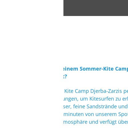
Suchst Du nach einem Sommer-Kite Camp 
Aufsteiger bietet?
Dann passt unser Kite Camp Djerba-Zarzis pe
Schulungsbedingungen, um Kitesurfen zu erl
Türkisblaues Wasser, feine Sandstrände und
Zarzis, ca. 10 Fahrminuten von unserem Spot
landestypische Atmosphäre und verfügt über