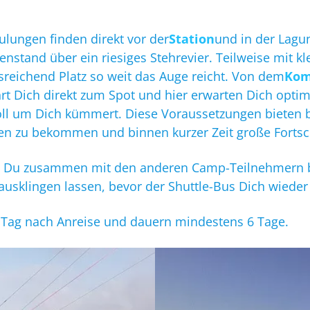
ulungen finden direkt vor der
Station
und in der Lagun
nstand über ein riesiges Stehrevier. Teilweise mit k
usreichend Platz so weit das Auge reicht. Von dem
Kom
fährt Dich direkt zum Spot und hier erwarten Dich o
oll um Dich kümmert. Diese Voraussetzungen bieten b
en zu bekommen und binnen kurzer Zeit große Fortschr
nst Du zusammen mit den anderen Camp-Teilnehmern
sklingen lassen, bevor der Shuttle-Bus Dich wieder 
 Tag nach Anreise und dauern mindestens 6 Tage.