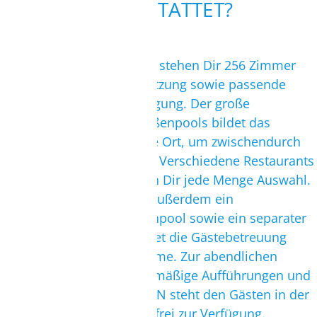
AUSGESTATTET?
In der großzügigen Anlage stehen Dir 256 Zimmer
zur Einzel- oder Doppelnutzung sowie passende
Familienzimmer zur Verfügung. Der große
Palmengarten mit den Außenpools bildet das
Zentrum und ist der ideale Ort, um zwischendurch
einfach mal abzuschalten. Verschiedene Restaurants
und zahlreiche Bars bieten Dir jede Menge Auswahl.
Für Abwechslung sorgen außerdem ein
Wellnessbereich mit Innenpool sowie ein separater
Kinderpool. Tagsüber bietet die Gästebetreuung
unterschiedliche Programme. Zur abendlichen
Unterhaltung finden regelmäßige Aufführungen und
Themenabende statt. WLAN steht den Gästen in der
kompletten Anlage kostenfrei zur Verfügung.