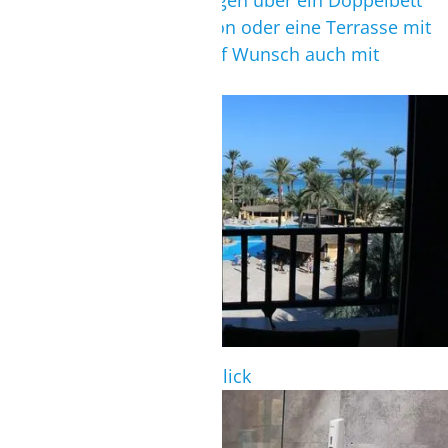
Die Superiorzimmer verfügen über ein Doppelbett
sowie einen eigenen Balkon oder eine Terrasse mit
Garten- oder Poolblick. Auf Wunsch auch mit
Meerblick möglich.
SUPERIORZIMMER
Superiorzimmer mit Poolblick
SUPERIORZIMMER