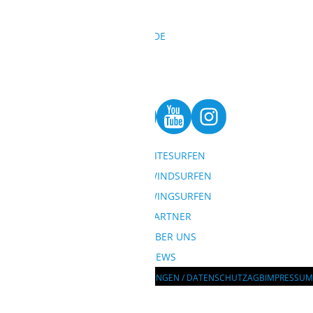
KONTAKT
REISEANFRAGEN@SURFBUDE.DE
004933022050155
004915568126417
BESUCHE UNS AUF
KITESURFEN
SITEMAP
WINDSURFEN
WINGSURFEN
REISEZIELE
PARTNER
SONDERANGEBOTE
ÜBER UNS
PREISANFRAGE
NEWS
NUTZUNGSBEDINGUNGEN / DATENSCHUTZ
AGB
IMPRESSUM