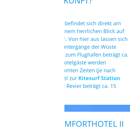
UNTERKUNFT?
TELEFON/VIDEOCALL MÖGLICH.
TERMIN BUCHEN
Das Komforthotel II Zarzis befindet sich direkt am
feinsandigen Strand mit einem herrlichen Blick auf
das türkisblaue Mittelmeer. Von hier aus lassen sich
atemberaubende Sonnenuntergänge der Wüste
genießen. Die Transferzeit zum Flughafen beträgt ca.
45 Fahrminuten. Unsere Hotelgäste werden
kostenlos und zu abgestimmten Zeiten (je nach
Wind) 1x pro Tag vom Hotel zur
Kitesurf Station
abgeholt. Die Fahrzeit zum Revier beträgt ca. 15
Minuten.
WIE IST DAS KOMFORTHOTEL II