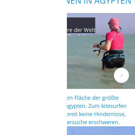
UND KITEN LERNEN IN ÄGYPTEN
HAMATA
eines der besten Lernreviere der Welt
Hier erwatet dich mit 1x2 km Fläche der größte
Stehbereich zum Kiten in Ägypten. Zum kitesurfen
Lernen ideal, da weit und breit keine Hindernisse,
die Dir Deine ersten Kite-Versuche erschweren.