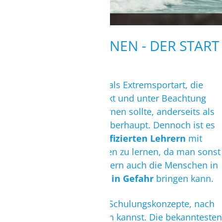
KITESURFEN LERNEN - DER START
Kitesurfen
gilt einerseits als Extremsportart, die
man unbedingt mit Respekt und unter Beachtung
der Sicherheitsregeln erlernen sollte, anderseits als
der
sicherste Flugsport
überhaupt. Dennoch ist es
äußerst wichtig, von
qualifizierten Lehrern
mit
geeignetem Material
kiten zu lernen, da man sonst
nicht nur sich selbst, sondern auch die Menschen in
seiner Umgebung
schnell in Gefahr
bringen kann.
Es gibt
unterschiedliche
Schulungskonzepte, nach
denen Du kitesurfen lernen kannst. Die bekanntesten