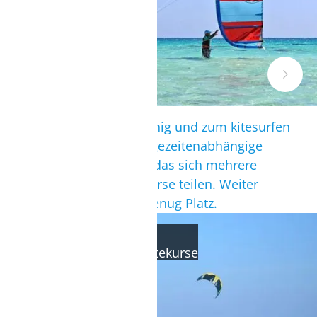
Die Soma Bay ist großflächig und zum kitesurfen
Lernen ein Top-Spot. Die gezeitenabhängige
Lagune ist ein Stehrevier, das sich mehrere
Kiteschulen für ihre Kitekurse teilen. Weiter
draußen ist aber immer genug Platz.
MARSA ALAM
ideale Bedingungen für Kitekurse