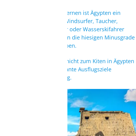
Doch nicht nur zum Kitenlernen ist Ägypten ein
beliebtes Reiseziel: Viele Windsurfer, Taucher,
Schnorchler, Wakeboarder oder Wasserskifahrer
fliegen nach Ägypten, wenn die hiesigen Minusgrade
keinen Wassersport erlauben.
Auch für Mitreisende, die nicht zum Kiten in Ägypten
sind, bieten viele interessante Ausflugsziele
willkommene Abwechslung.