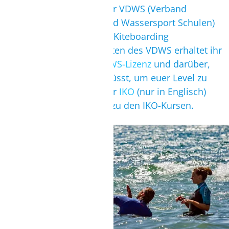
Verbände für Kiter sind der VDWS (Verband
Deutscher Windsurfing und Wassersport Schulen)
und die IKO (International Kiteboarding
Organization). Auf den Seiten des VDWS erhaltet ihr
ausführliche Infos zur
VDWS-Lizenz
und darüber,
was ihr im Kiten lernen müsst, um euer Level zu
pushen. Auf den Seiten der
IKO
(nur in Englisch)
findest Du Informationen zu den IKO-Kursen.