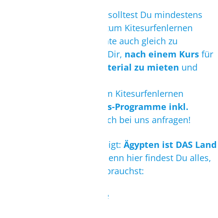
Für einen
Anfängerkurs
solltest Du mindestens
zwischen 3 und 5 Tage
zum Kitesurfenlernen
einplanen. Um das Erlernte auch gleich zu
vertiefen, empfehlen wir Dir,
nach einem Kurs
für
einige Tage noch das
Material zu mieten
und
selbstständig zu kiten.
Einige Schulen bieten zum Kitesurfenlernen
attraktive 5 bis 6 - Tages-Programme inkl.
Materialmiete
an. Einfach bei uns anfragen!
Unsere Erfahrung hat gezeigt:
Ägypten ist DAS Land
zum Kitesurfenlernen
! Denn hier findest Du alles,
was Du zum kiten Lernen brauchst:
100%-ige Sonnengarantie
konstante Winde