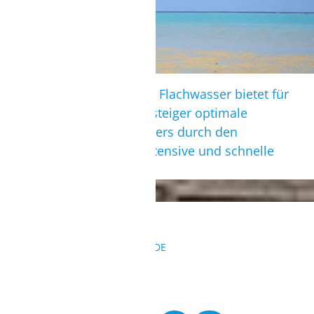
Der große Stehbereich mit Flachwasser bietet für
Kitesurfanfänger und -aufsteiger optimale
Lernbedingungen. Besonders durch den
Privatunterricht ist eine intensive und schnelle
Schulung garantiert.
KONTAKT
REISEANFRAGEN@SURFBUDE.DE
004933022050155
004915568126417
BESUCHE UNS AUF