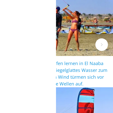
EL NAABA
spiegelglatte Lagune
Auch Aufsteiger im Kitesurfen lernen in El Naaba
dazu: Die Lagune bietet spiegelglattes Wasser zum
freestylen und bei starkem Wind türmen sich vor
der Station bis zu 4 m hohe Wellen auf.
SOMA BAY
für Flachwasser-Fans