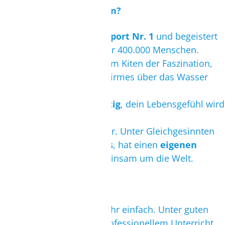
TELEFON/VIDEOCALL MÖGLICH.
Warum Kitesurfen lernen?
TERMIN BUCHEN
Kitesurfen ist der
Trendsport Nr. 1
und begeistert
weltweit mittlerweile über 400.000 Menschen.
Immer mehr erliegen beim Kiten der Faszination,
durch die Kraft eines Schirmes über das Wasser
gezogen zu werden.
Kitesurfen macht süchtig
, dein Lebensgefühl wird
sich schlagartig ändern.
Kitesurfen ist Lifestyle pur. Unter Gleichgesinnten
feiert man
eigene Partys
, hat einen
eigenen
Modestil
und reist gemeinsam um die Welt.
Kitesurfen lernen
ist sehr einfach. Unter guten
Bedingungen und mit professionellem Unterricht