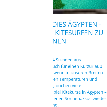
URLAUBSPARADIES ÄGYPTEN -
NICHT NUR, UM KITESURFEN ZU
LERNEN
Mit einer Flugzeit von nur 4 Stunden aus
Deutschland ist Ägypten auch für einen Kurzurlaub
bestens geeignet: Gerade, wenn in unseren Breiten
Herbst und Winter mit kalten Temperaturen und
Schlechtwetter zuschlagen, buchen viele
Wassersportfans zum Beispiel Kitekurse in Ägypten –
und kommen mit aufgeladenen Sonnenakkus wieder
zurück ins kalte Deutschland.