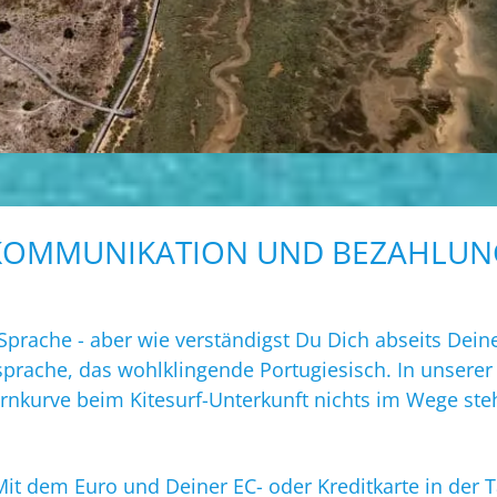
KOMMUNIKATION UND BEZAHLUN
prache - aber wie verständigst Du Dich abseits Deine
prache, das wohlklingende Portugiesisch. In unsere
ernkurve beim Kitesurf-Unterkunft nichts im Wege st
 Mit dem Euro und Deiner EC- oder Kreditkarte in der 