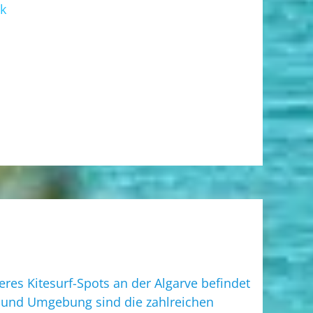
lk
seres
Kitesurf-Spots
an der Algarve befindet
os und Umgebung sind die zahlreichen