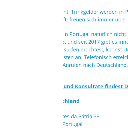
Apropos Restaurant: Trinkgelder werden in P
Kitesurf-Unterkunft, freuen sich immer über 
Surfen kannst Du in Portugal natürlich nic
WLAN ausgestattet und seit 2017 gibt es i
telefonieren oder surfen möchtest, kannst D
keine weiteren Kosten an. Telefonisch erreic
herausgehenden Anrufen nach Deutschland, ve
Die Botschaften und Konsultate findest D
Botschaft Deutschland
Botschaft
Campo dos Mártires da Pátria 38
1169-043 Lisboa, Portugal