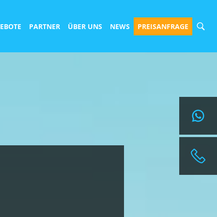
EBOTE
PARTNER
ÜBER UNS
NEWS
PREISANFRAGE
ANGEBOT ANFORDERN
REISEANFRAGEN@SURFBUDE.DE
004933022050155
004915568126417
TELEFONISCHE BERATUNGSZEITEN:
MONTAG BIS FREITAG
10:00H - 14:00H
NACH VEREINBARUNG IST AUCH EINE BERATUNG
ZU DEINEN GEWÜNSCHTEN ZEITEN ÜBER