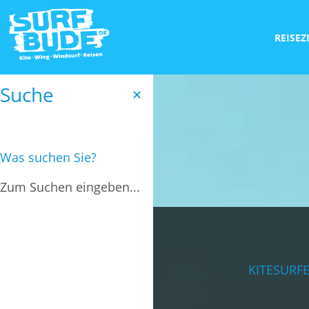
REISEZ
Suche
✕
Was suchen Sie?
KITESURF