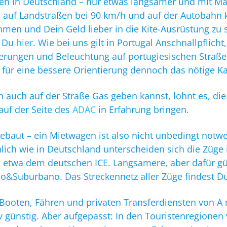
ahren in Deutschland – nur etwas langsamer und mit Ma
 auf Landstraßen bei 90 km/h und auf der Autobahn
n und Dein Geld lieber in die Kite-Ausrüstung zu ste
t Du
hier
. Wie bei uns gilt in Portugal Anschnallpflicht
derungen und Beleuchtung auf portugiesischen Straß
h für eine bessere Orientierung dennoch das nötige K
auch auf der Straße Gas geben kannst, lohnt es, die 
auf der Seite des
ADAC
in Erfahrung bringen.
gebaut – ein Mietwagen ist also nicht unbedingt notw
lich wie in Deutschland unterscheiden sich die Züge
n etwa dem deutschen ICE. Langsamere, aber dafür gü
no&Suburbano. Das Streckennetz aller Züge findest 
ooten, Fähren und privaten Transferdiensten von A n
tiv günstig. Aber aufgepasst: In den Touristenregione