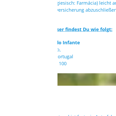
Apotheken (Portugiesisch:
Farmácia
) leicht
Auslandskrankenversicherung abzuschließen 
Die Krankenhäuser findest Du wie folgt:
Hospital Terras do Infante
Av. Dom Sebastião,
8600-654 Lagos, Portugal
Tel.: +351 282 770 100