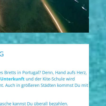
G
s Bretts in Portugal? Denn, Hand aufs Herz,
r
Unterkunft
und der Kite-Schule wird
eht. Auch in größeren Städten kommst Du mit
Tasche kannst Du überall bezahlen.