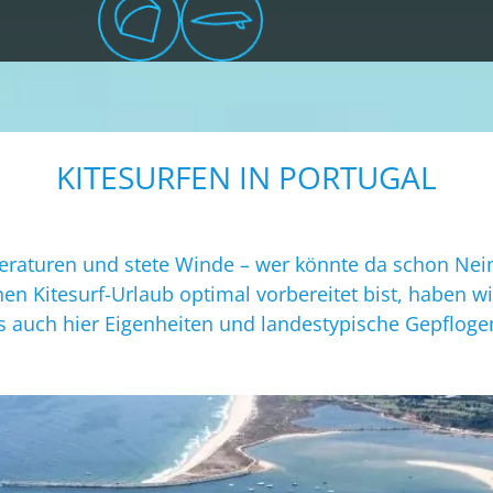
KITESURFEN IN PORTUGAL
raturen und stete Winde – wer könnte da schon Nein 
en Kitesurf-Urlaub optimal vorbereitet bist, haben wi
s auch hier Eigenheiten und landestypische Gepfloge