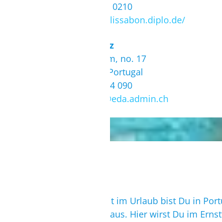
Tel.: (+351) 21 881 0210
Webseite:
https://lissabon.diplo.de/
Konsulat Schweiz
Travessa do Jardim, no. 17
1350-185 Lisboa, Portugal
Tel.: (+351) 213 944 090
E-Mail:
lisbon.cc@eda.admin.ch
Auch bei Krankheit im Urlaub bist Du in Po
sich ein Krankenhaus. Hier wirst Du im Erns