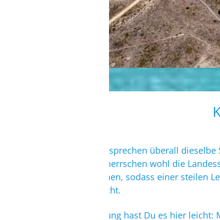
Wind und Wellen sprechen überall dieselbe S
die wenigsten beherrschen wohl die Landess
Englisch gesprochen, sodass einer steilen L
Englisch gut zurecht.
In Sachen Bezahlung hast Du es hier leicht: