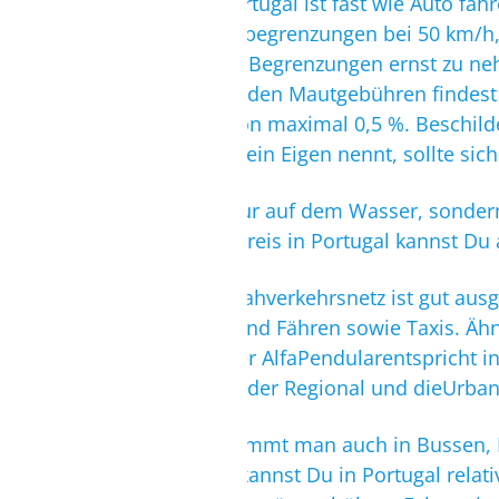
Auto fahren in Portugal ist fast wie Auto f
Geschwindigkeitsbegrenzungen bei 50 km/h,
empfehlen, diese Begrenzungen ernst zu nehme
Informationen zu den Mautgebühren findes
Promillegrenze von maximal 0,5 %. Beschil
ein Smartphone sein Eigen nennt, sollte sic
Damit Du nicht nur auf dem Wasser, sondern 
aktuellen Benzinpreis in Portugal kannst Du 
Das öffentliche Nahverkehrsnetz ist gut aus
Bussen, Booten und Fähren sowie Taxis. Ähn
Streckenlänge. Der AlfaPendularentspricht i
derInterRegional, der Regional und dieUrba
An der Algarve kommt man auch in Bussen, B
hier
. Taxi fahren kannst Du in Portugal rela