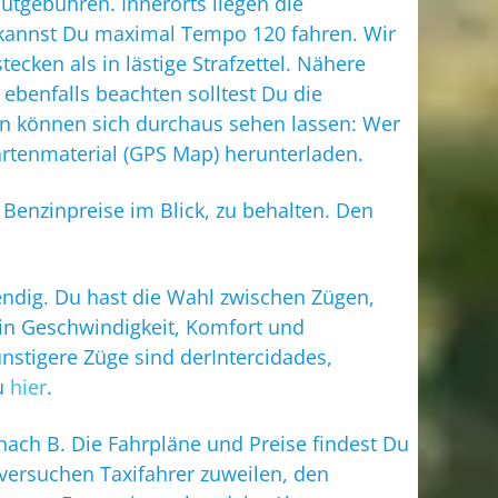
utgebühren. Innerorts liegen die
 kannst Du maximal Tempo 120 fahren. Wir
cken als in lästige Strafzettel. Nähere
, ebenfalls beachten solltest Du die
en können sich durchaus sehen lassen: Wer
artenmaterial (GPS Map) herunterladen.
Benzinpreise im Blick, zu behalten. Den
endig. Du hast die Wahl zwischen Zügen,
 in Geschwindigkeit, Komfort und
nstigere Züge sind derIntercidades,
Du
hier
.
ach B. Die Fahrpläne und Preise findest Du
n versuchen Taxifahrer zuweilen, den