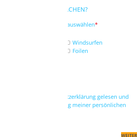
WAS MÖCHTEST DU MACHEN?
Bitte mindestens ein Feld auswählen
*
Kitesurfen
Windsurfen
Wingsurfen
Foilen
Ich habe die Datenschutzerklärung gelesen und
stimme der Verarbeitung meiner persönlichen
Daten zu.
*
WEITER