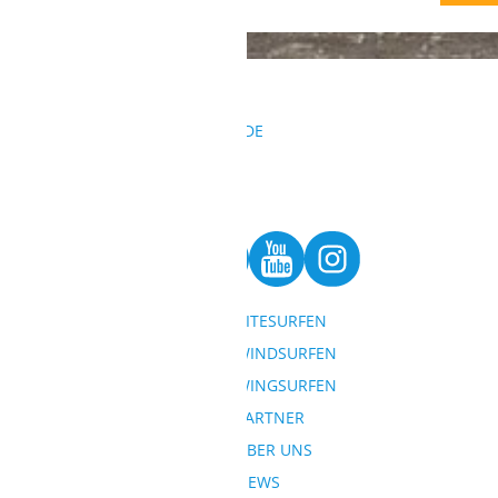
KONTAKT
REISEANFRAGEN@SURFBUDE.DE
004933022050155
004915568126417
BESUCHE UNS AUF
KITESURFEN
SITEMAP
WINDSURFEN
WINGSURFEN
REISEZIELE
PARTNER
SONDERANGEBOTE
ÜBER UNS
PREISANFRAGE
NEWS