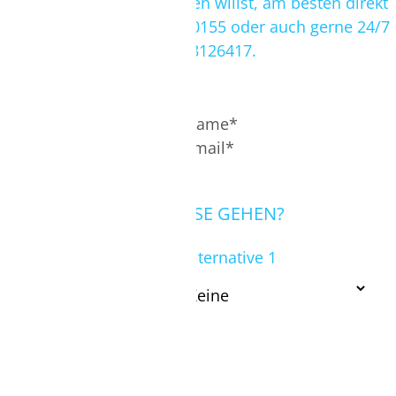
Falls Du kurzfristig verreisen willst, am besten direkt
TELEFON/VIDEOCALL MÖGLICH.
anrufen:
0049 (0)3302 2050155
oder auch gerne 24/7
TERMIN BUCHEN
über WhatsApp
004915568126417
.
WOHIN SOLL DEINE REISE GEHEN?
Reiseziel
*
Alternative 1
Alternative 2