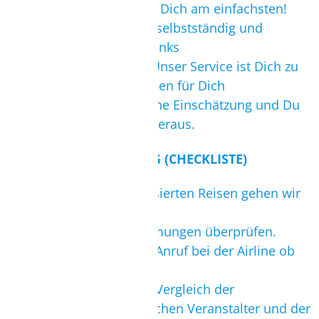
Wünschen aus. Das ist für Dich am einfachsten!
Natürlich kannst Du auch selbstständig und
individuell über die Reiselinks
auf surfbude.de buchen. Unser Service ist Dich zu
unterstützen, wir vergleichen für Dich
Onlineangebote, geben eine Einschätzung und Du
suchst Dir das passende heraus.
ABLAUF EINER BUCHUNG (CHECKLISTE)
Bei komplett durchorganisierten Reisen gehen wir
wie folgt vor:
1. IMMER: Einreisebestimmungen überprüfen.
2. Bei Materialmitnahme: Anruf bei der Airline ob
Platz in der Maschine ist.
3. Bei Materialmitnahme: Vergleich der
Landtransport Preise zwischen Veranstalter und der