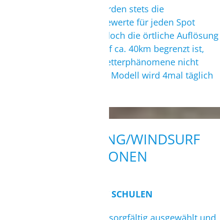
Interpolationverfahren werden stets die
bestmöglichen Vorhersagewerte für jeden Spot
weltweit berechnet. Da jedoch die örtliche Auflösung
des GFS systembedingt auf ca. 40km begrenzt ist,
kann das Modell lokale Wetterphänomene nicht
optimal erfassen. Das GFS Modell wird 4mal täglich
aktualisiert.
KITE- UND WING/WINDSURF
STATIONEN
STATION / WASSERSPORT SCHULEN
Wir haben unsere Partner sorgfältig ausgewählt und