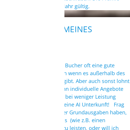
liegt bei nur 39€ und ist 1 Jahr gültig.
ALLGEMEINES
All inclusive
All inclusive ist für clevere Bucher oft eine gute
Alternative, vor allem wenn wenn es außerhalb des
Hotels keine Infrastruktur gibt. Aber auch sonst lohnt
es sich zu vergleichen, denn individuelle Angebote
mit Appartements können bei weniger Leistung
wesentlich teurer sein als eine AI Unterkunft! Frag
Dich selbst: will ich weniger Grundausgaben haben,
um mir vor Ort mehr Extras (wie z.B. einen
begleiteten Downwinder) zu leisten, oder will ich