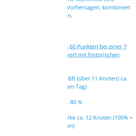
Auswertung der aktuellen Vorhersagen, kombiniert
mit historischen Winddaten.
Beispiel:
Aktuelles Windranking von 60 Punkten bei einer 7
Tages Vorhersage (kombiniert mit historischen
Winddaten!)
Wahrscheinlichkeit über 4 Bft (über 11 Knoten) ca.
50% (für mind. 2 Stunden am Tag)
Optimale Windrichtung ca. 80 %
Durchschnittliche Windstärke ca. 12 Knoten (100% =
24 Knoten; 50% ≙ 12 Knoten)