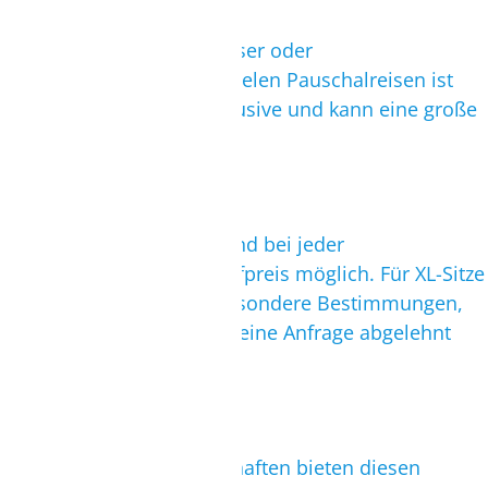
Ob erste Infos, Problemlöser oder
Ausflugsbuchungen, bei vielen Pauschalreisen ist
der Reiseleiterservice inklusive und kann eine große
Hilfe sein.
Sitzplatzreservierung
Sitzplatzreservierungen sind bei jeder
Fluggesellschaft gegen Aufpreis möglich. Für XL-Sitze
am Notausgang gelten besondere Bestimmungen,
es kann passieren, dass Deine Anfrage abgelehnt
wird.
Web Check In
Immer mehr Fluggesellschaften bieten diesen