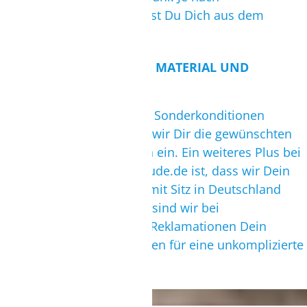
Windverhältnissen bedienst Du Dich aus dem
Materialpool.
BUCHUNG VON KURSEN, MATERIAL UND
LAGERUNG
Da wir mit vielen Partnern Sonderkonditionen
vereinbart haben, buchen wir Dir die gewünschten
Leistungen zu TOP Preisen ein. Ein weiteres Plus bei
einer Buchung über surfbude.de ist, dass wir Dein
direkter Ansprechpartner mit Sitz in Deutschland
sind. Auch nach der Reise sind wir bei
Unregelmäßigkeiten oder Reklamationen Dein
Ansprechpartner und sorgen für eine unkomplizierte
Lösung.