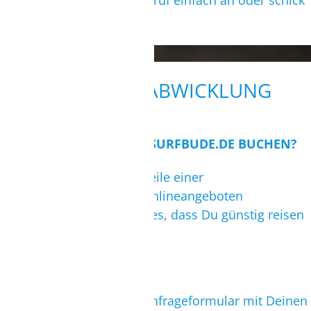
Solltest Du Fragen haben, ruf einfach an oder schick
TELEFON/VIDEOCALL MÖGLICH.
uns eine E-Mail.
TERMIN BUCHEN
BUCHUNGSABWICKLUNG
WARUM SOLL ICH ÜBER SURFBUDE.DE BUCHEN?
Weil surfbude.de die Vorteile einer
Reisebüroberatung und Onlineangeboten
kombiniert. Unser Ziel ist es, dass Du günstig reisen
und viel surfen kannst!
WIE BUCHE ICH?
Ruf uns an oder füll das Anfrageformular mit Deinen