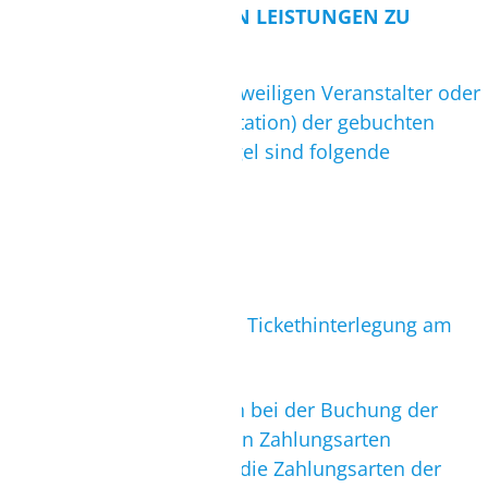
WIE SIND DIE GEBUCHTEN LEISTUNGEN ZU
BEZAHLEN?
Die Zahlungsart ist vom jeweiligen Veranstalter oder
Leistungsträger (z.B. Surfstation) der gebuchten
Reise abhängig. In der Regel sind folgende
Zahlungsarten möglich:
Rechnung
Lastschrifteinzug
Kreditkarte
Bar bzw. per EC-Karte bei Tickethinterlegung am
Flughafen
Generell werden Dir schon bei der Buchung der
Reise die jeweils möglichen Zahlungsarten
mitgeteilt. Zusätzlich sind die Zahlungsarten der