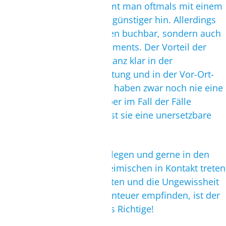
teuer werden. Daher kommt man oftmals mit einem
Pauschalangebot deutlich günstiger hin. Allerdings
sind nicht nur Bettenburgen buchbar, sondern auch
günstige und gute Appartements. Der Vorteil der
großen Veranstalter liegt ganz klar in der
Einkaufskraft der Reiseleistung und in der Vor-Ort-
Betreuung. Viele von euch haben zwar noch nie eine
Reiseleitung gebraucht, aber im Fall der Fälle
(Aschewolke, Unfall, etc.) ist sie eine unersetzbare
Hilfe.
Für alle, die sich nicht festlegen und gerne in den
Tag hineinleben, mit Einheimischen in Kontakt treten
wollen, flexibel sein möchten und die Ungewissheit
der nächsten Tage als Abenteuer empfinden, ist der
individuelle Trip genau das Richtige!