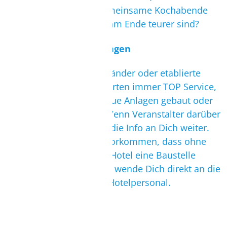
unter Gleichgesinnten gemeinsame Kochabende
verbringen, die eventuell am Ende teurer sind?
Bauarbeiten/ Umbuchungen
Ob aufstrebende Urlaubsländer oder etablierte
Destinationen, Gäste erwarten immer TOP Service,
weshalb immer wieder neue Anlagen gebaut oder
ältere renoviert werden. Wenn Veranstalter darüber
informiert sind, leiten Sie die Info an Dich weiter.
Trotzdem kann es leider vorkommen, dass ohne
Vorabinfo neben Deinem Hotel eine Baustelle
entsteht. In solchen Fällen wende Dich direkt an die
Reiseleitung oder an das Hotelpersonal.
Bewertungen