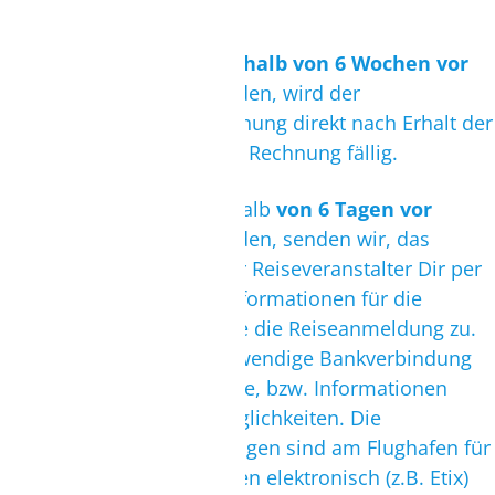
vor Reiseantritt fällig.
Bei Buchungen,
die innerhalb von 6 Wochen vor
Reiseantritt
getätigt werden, wird der
Gesamtbetrag Deiner Buchung direkt nach Erhalt der
Reisebestätigung bzw. der Rechnung fällig.
Bei Buchungen die innerhalb
von 6 Tagen vor
Reiseantritt
getätigt werden, senden wir, das
Online Reisebüro oder der Reiseveranstalter Dir per
EMail alle notwendigen Informationen für die
Bezahlung der Reise sowie die Reiseanmeldung zu.
Damit erhältst Du die notwendige Bankverbindung
für die Bezahlung der Reise, bzw. Informationen
über weitere Zahlungsmöglichkeiten. Die
vollständigen Reiseunterlagen sind am Flughafen für
Dich hinterlegt oder werden elektronisch (z.B. Etix)