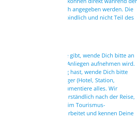
Wünsche zur Hotelanlage können direkt während der
Buchung oder auch danach angegeben werden. Die
Wünsche sind aber unverbindlich und nicht Teil des
Reisevertrages.
Mängel / Beschwerden
Wenn es vor Ort Probleme gibt, wende Dich bitte an
die Reiseleitung, die Dein Anliegen aufnehmen wird.
Falls Du keine Reiseleitung hast, wende Dich bitte
direkt an den Leistungsträger (Hotel, Station,
Fluggesellschaft) und dokumentiere alles. Wir
unterstützen Dich selbstverständlich nach der Reise,
denn wir haben jahrelang im Tourismus-
Qualitätsmanagement gearbeitet und kennen Deine
Rechte und Pflichten.
Reiseleitung