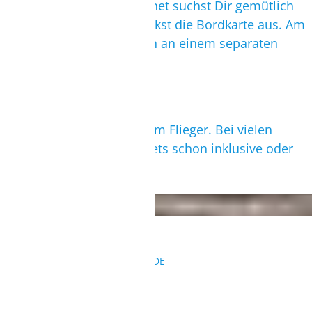
Service an. Über das Internet suchst Dir gemütlich
den Sitzplatz aus und druckst die Bordkarte aus. Am
Flughafen checkst Du auch an einem separaten
Schalter ein.
Zug fahren
Entspannt mit dem Zug zum Flieger. Bei vielen
Reisen sind Rail & Fly Tickets schon inklusive oder
günstig dazu zu buchen.
KONTAKT
REISEANFRAGEN@SURFBUDE.DE
004933022050155
004915568126417