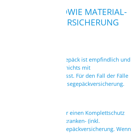
TRANSPORT SOWIE MATERIAL-
UND REISEVERSICHERUNG
Reisegepäck
Kite- und Wing/Windsurfgepäck ist empfindlich und
bei einem Transport wird nichts mit
Samthandschuhen angefasst. Für den Fall der Fälle
empfehlen wir Dir eine Reisegepäckversicherung.
Reiseversicherung
Generell empfehlen wir Dir einen Komplettschutz
aus Reiserücktritts-, Reisekranken- (inkl.
Rücktransport) und Reisegepäckversicherung. Wenn