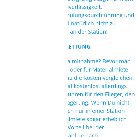
legen sehr viel Wert auf Zuverlässigkeit,
Organisation, Material, Schulungsdurchführung und
Verbandzugehörigkeit, und natürlich nicht zu
vergessen die Atmosphäre an der Station!
MATERIAL/ LAGERUNG/ RETTUNG
Materialmiete oder Materialmitnahme? Bevor man
sich für Materialmitnahme oder für Materialmiete
entscheidet, sollte man kurz die Kosten vergleichen.
Zwar ist das eigene Material kostenlos, allerdings
bezahlt man Transportgebühren für den Flieger, den
Landtransfer und für die Lagerung. Wenn Du nicht
auf Safari gehst und Du Dich nur in einer Station
aufhätlst, kann die Materialmiete sogar erheblich
günstiger sein. Ein großer Vorteil bei der
Materialmiete ist die Auswahl. Je nach