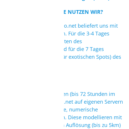
WELCHE WETTERMODELLE NUTZEN WIR?
Unser Partner muchoviento.net beliefert uns mit
hochwertigen Vorhersagen. Für die 3-4 Tages
Vorhersage werden die Daten des
Regionalwettermodells und für die 7 Tages
Vorhersage (vorwiegend für exotischen Spots) des
GFS Modells ausgewertet.
Regionalwettermodell
Für die Kurzfristvorhersagen (bis 72 Stunden im
voraus) setzt muchoviento.net auf eigenen Servern
wissenschaftlich motivierte, numerische
Regionalwettermodelle ein. Diese modellieren mit
einer sehr hohen örtlichen Auflösung (bis zu 5km)