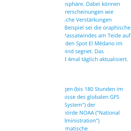
die Vorgänge in der Athmosphäre. Dabei können
auch lokal begrenze Wettererscheinungen wie
Thermiken und orographische Verstärkungen
vorausgesagt werden. Als Beispiel sei die oraphische
Verstärkung des Nordost-Passatwindes am Teide auf
Teneriffa genannt, welche den Spot El Médano im
Süden der Insel mit Starkwind segnet. Das
Regionalwettermodell wird 4mal täglich aktualisiert.
GFS Modell
Für die Mittelfristvorhersagen (bis 180 Stunden im
voraus) werden die Ergebnisse des globalen GFS
Modells ("Global Forecast System") der
amerikanischen Wetterbehörde NOAA ("National
Oceanic & Atmospheric Administration")
ausgewertet. Durch mathematische