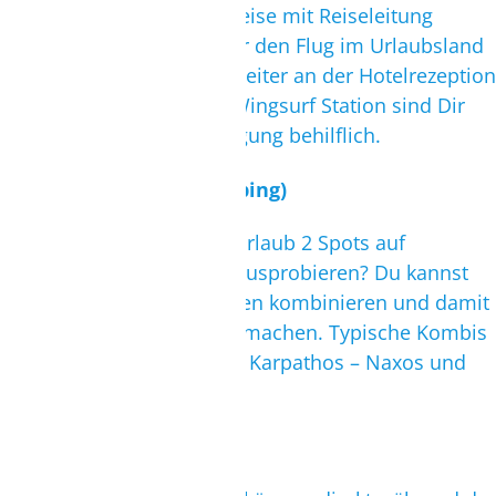
Wenn Du keine Pauschalreise mit Reiseleitung
gebucht hast,musst Du Dir den Flug im Urlaubsland
rückbestätigen. Die Mitarbeiter an der Hotelrezeption
oder der Kite- und Wind/Wingsurf Station sind Dir
gerne bei der Rückbestätigung behilflich.
Kombinieren (Insel Hopping)
Warum nicht mal im Surfurlaub 2 Spots auf
unterschiedlichen Inseln ausprobieren? Du kannst
alles mit kleinen Bausteinen kombinieren und damit
Deinen Trip interessanter machen. Typische Kombis
sind Rhodos – Karpathos; Karpathos – Naxos und
viele andere Ziele.
Kundenwünsche