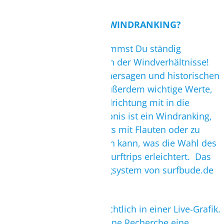
WIE FUNKTIONIERT DAS WINDRANKING?
Nur auf surfbude.de bekommst Du ständig
aktualisierte Auswertungen der Windverhältnisse!
Neben aktuellen Windvorhersagen und historischen
Aufzeichnungen fließen außerdem wichtige Werte,
wie z.B. die optimale Windrichtung mit in die
Auswertung ein. Das Ergebnis ist ein Windranking,
mit dessen Hilfe man Spots mit Flauten oder zu
starken Winden eingrenzen kann, was die Wahl des
nächsten Kite- oder Windsurftrips erleichtert. Das
Windanalyse- und Rankingsystem von surfbude.de
ist einmalig.
Die Daten münden übersichtlich in einer Live-Grafik.
So bekommt ihr ohne eigene Recherche eine