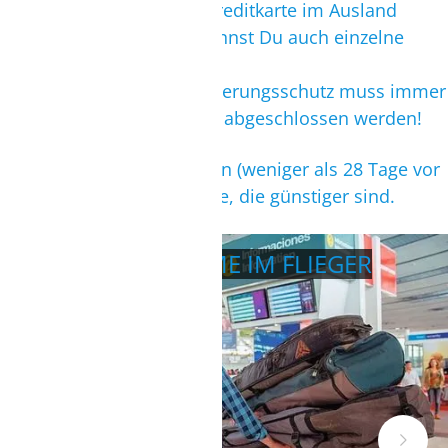
Du aber z.B. über Deine Kreditkarte im Ausland
Krankenversichert bist, kannst Du auch einzelne
Leistungen buchen.
WICHTIG:
Der Reiseversicherungsschutz muss immer
am Tag der Reisebuchung abgeschlossen werden!
Für Last-Minute Buchungen (weniger als 28 Tage vor
Abflug) gibt es Sondertarife, die günstiger sind.
MATERIALMITNAHME IM FLIEGER