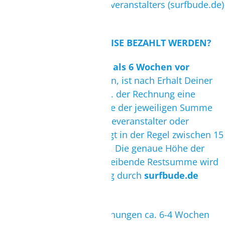
AGBs des jeweiligen Reiseveranstalters (surfbude.de)
zu entnehmen.
BIS WANN MUSS EINE REISE BEZAHLT WERDEN?
Bei Buchungen,
die mehr als 6 Wochen vor
Reiseantritt getätigt werden, ist nach Erhalt Deiner
Buchungsbestätigung bzw. der Rechnung eine
Anzahlung
fällig. Die Höhe der jeweiligen Summe
richtet sich nach dem Reiseveranstalter oder
Leistungsträger und beträgt in der Regel zwischen 15
und 40% des Reisepreises. Die genaue Höhe der
Anzahlung sowie die verbleibende Restsumme wird
Dir nach der Reisebuchung durch
surfbude.de
mitgeteilt.
Üblicherweise sind Restzahungen ca. 6-4 Wochen