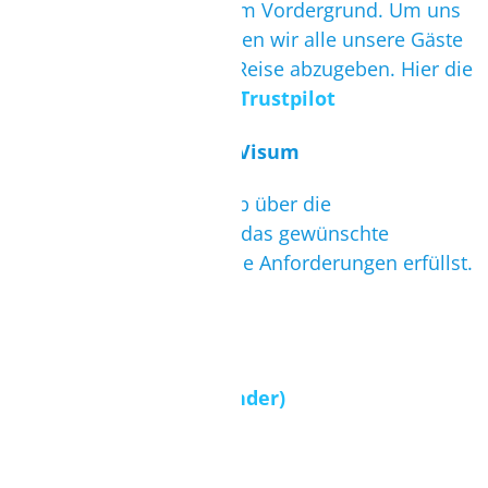
Bei uns steht der Service im Vordergrund. Um uns
ständig zu verbessern, bitten wir alle unsere Gäste
eine Bewertung nach der Reise abzugeben. Hier die
aktuellsten Bewertungen:
Trustpilot
Einreisebestimmungen/Visum
Bitte informiere Dich vorab über die
Einreisebestimmungen in das gewünschte
Urlaubsland, und ob Du die Anforderungen erfüllst.
Auswärtigen Amt
Ferienkalender
Alle Ferien bis 2025
(Kalender)
Flugrückbestätigung