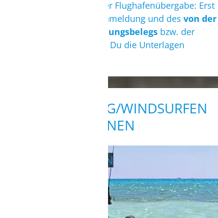
übermittelt. Wichtig bei der Flughafenübergabe: Erst
gegen Vorlage der Reiseanmeldung und des
von der
Bank quittierten Einzahlungsbelegs
bzw. der
Bezahlung vor Ort erhältst Du die Unterlagen
ausgehändigt.
KITE- UND WING/WINDSURFEN
LERNEN
KITESURFEN LERNEN