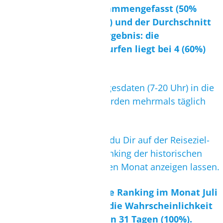
Die 3 Werte werden zusammengefasst (50%
+80%+ 50% = 180/3 = 60%) und der Durchschnitt
(60%) ergibt folgendes Ergebnis: die
Wahrscheinlichkeit zu surfen liegt bei 4 (60%)
von 7 (100%) Tagen.
Wichtig
:
Es fließen nur Tagesdaten (7-20 Uhr) in die
Auswertung. Die Daten werden mehrmals täglich
aktualisiert.
Selbstverständlich kannst du Dir auf der Reiseziel-
Übersicht auch nur ein Ranking der historischen
Daten für einen bestimmten Monat anzeigen lassen.
Wenn z.B. das historische Ranking im Monat Juli
77 Punkte anzeigt, liegt die Wahrscheinlichkeit
zu surfen bei 24 (77%) von 31 Tagen (100%).