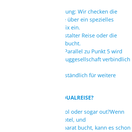
örtlichen Station.
4. Bei Materialmiete/Lagerung: Wir checken die
Verfügbarkeit direkt online über ein spezielles
System und buchen alles fix ein.
5. Erst jetzt wird die Veranstalter Reise oder die
einzelnen Bausteine eingebucht.
6. Bei Materialmitnahme: Parallel zu Punkt 5 wird
das Sportgepäck bei der Fluggesellschaft verbindlich
angemeldet.
7. Stehen wir Dir selbstverständlich für weitere
Wünsche zur Verfügung.
PAUSCHAL-ODER INDIVIDUALREISE?
Ist die Pauschalreise uncool oder sogar out?Wenn
man z.B. Flug, Transfer, Hotel, und
Reisepreisabsicherung separat bucht, kann es schon